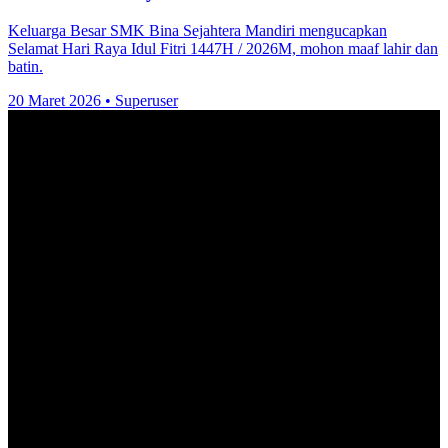
Keluarga Besar SMK Bina Sejahtera Mandiri mengucapkan
Selamat Hari Raya Idul Fitri 1447H / 2026M, mohon maaf lahir dan
batin.
20 Maret 2026
•
Superuser