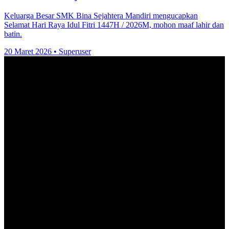
Keluarga Besar SMK Bina Sejahtera Mandiri mengucapkan
Selamat Hari Raya Idul Fitri 1447H / 2026M, mohon maaf lahir dan
batin.
20 Maret 2026
•
Superuser