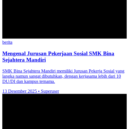
berita
Mengenal Jurusan Pekerjaan Sosial SMK Bina
Sejahtera Mandiri
SMK Bina Sejahtera Mandiri memiliki Jurusan Pekerja Sosial yang
langka namun sangat dibutuhkan, dengan kerjasama lebih dari 10
DU/DI dan kampus ternama.
13 Desember 2025
•
Superuser