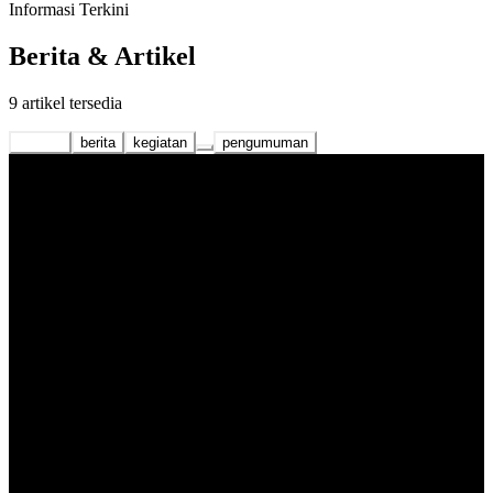
Informasi Terkini
Berita & Artikel
9 artikel tersedia
Semua
berita
kegiatan
pengumuman