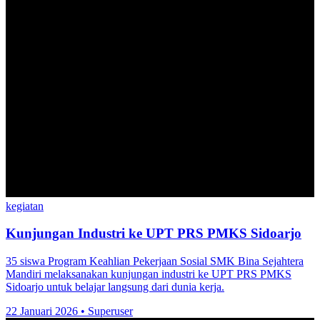
kegiatan
Kunjungan Industri ke UPT PRS PMKS Sidoarjo
35 siswa Program Keahlian Pekerjaan Sosial SMK Bina Sejahtera
Mandiri melaksanakan kunjungan industri ke UPT PRS PMKS
Sidoarjo untuk belajar langsung dari dunia kerja.
22 Januari 2026
•
Superuser