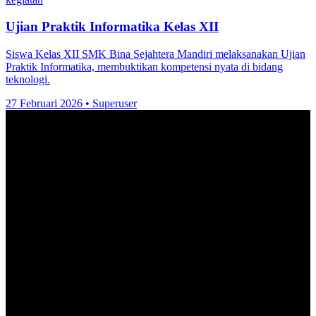
Ujian Praktik Informatika Kelas XII
Siswa Kelas XII SMK Bina Sejahtera Mandiri melaksanakan Ujian
Praktik Informatika, membuktikan kompetensi nyata di bidang
teknologi.
27 Februari 2026
•
Superuser